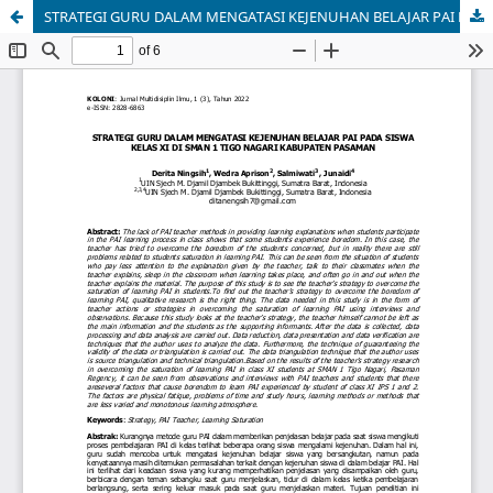
STRATEGI GURU DALAM MENGATASI KEJENUHAN BELAJAR PAI PADA SISWA KELAS XI DI SMAN 1 TIGO NAGARI KABUPATEN PASAMAN