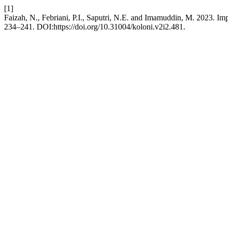
[1]
Faizah, N., Febriani, P.I., Saputri, N.E. and Imamuddin, M. 2023. 
234–241. DOI:https://doi.org/10.31004/koloni.v2i2.481.