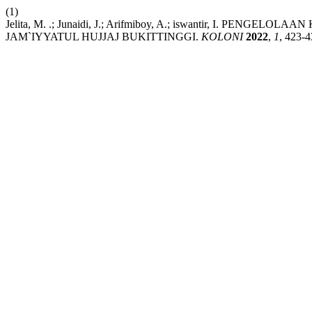
(1)
Jelita, M. .; Junaidi, J.; Arifmiboy, A.; iswantir, I. P
JAM`IYYATUL HUJJAJ BUKITTINGGI.
KOLONI
2022
,
1
, 423-4