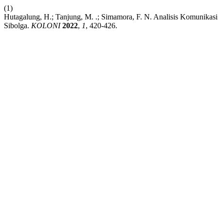
(1)
Hutagalung, H.; Tanjung, M. .; Simamora, F. N. Analisis Komunika
Sibolga.
KOLONI
2022
,
1
, 420-426.