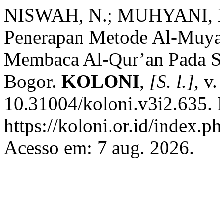
NISWAH, N.; MUHYANI, M
Penerapan Metode Al-Muy
Membaca Al-Qur’an Pada Si
Bogor.
KOLONI
,
[S. l.]
, v
10.31004/koloni.v3i2.635. 
https://koloni.or.id/index.p
Acesso em: 7 aug. 2026.