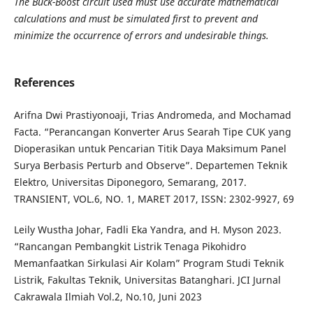
The Buck-Boost circuit used must use accurate mathematical
calculations and must be simulated first to prevent and
minimize the occurrence of errors and undesirable things.
References
Arifna Dwi Prastiyonoaji, Trias Andromeda, and Mochamad
Facta. “Perancangan Konverter Arus Searah Tipe CUK yang
Dioperasikan untuk Pencarian Titik Daya Maksimum Panel
Surya Berbasis Perturb and Observe”. Departemen Teknik
Elektro, Universitas Diponegoro, Semarang, 2017.
TRANSIENT, VOL.6, NO. 1, MARET 2017, ISSN: 2302-9927, 69
Leily Wustha Johar, Fadli Eka Yandra, and H. Myson 2023.
“Rancangan Pembangkit Listrik Tenaga Pikohidro
Memanfaatkan Sirkulasi Air Kolam” Program Studi Teknik
Listrik, Fakultas Teknik, Universitas Batanghari. JCI Jurnal
Cakrawala Ilmiah Vol.2, No.10, Juni 2023