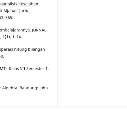
enganalisis Kesalahan
 Aljabar. Jurnal
53–565.
Pembelajarannya. JURNAL
1(1), 1–14.
operasi hitung bilangan
40.
MTs Kelas VII Semester 1.
or Algebra. Bandung: john