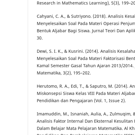
Research in Mathematics Learning), 5(3), 199–2
Cahyani, C. A., & Sutriyono. (2018). Analisis Ke
Menyelesaikan Soal Pada Materi Operasi Penj
Bentuk Aljabar Bagi Siswa. Jurnal Teori Dan Apli
30.
Dewi, S. I. K., & Kusrini. (2014). Analisis Kesala
Menyelesaikan Soal Pada Materi Faktorisasi Ben
Kamal Semester Gasal Tahun Ajaran 2013/2014. 
Matematika, 3(2), 195–202.
Herutomo, R. A., Edi, T., & Saputro, M. (2014). A
Miskonsepsi Siswa Kelas VIII Pada Materi Aljabar
Pendidikan dan Pengajaran (Vol. 1, Issue 2).
Imamuddin, M., Isnaniah, Aulia, A., Zulmuqim, &
Analisis Faktor Internal Dan Eksternal Kesulita
Dalam Belajar Mata Pelajaran Matematika. Al Kh