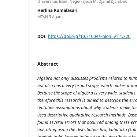
Universitas Islam Negeri Sjech M. Djamil Djambek
Herlina Kumalasari
MTsN 3 Agam
DOI:
https://doi.org/10.31004/koloni.v1i4.320
Abstract
Algebra not only discusses problems related to num
but also has a very broad scope, which makes it im
Because the scope of algebra is very wide, students
therefore this research is aimed to describe the er
tentative assumptions about why students make the
used descriptive qualitative research methods. Base
found several errors that occurred among these erro
operating using the distributive law, kabataku (kali 
tambah (add) kurang (minus)) to the distributive l