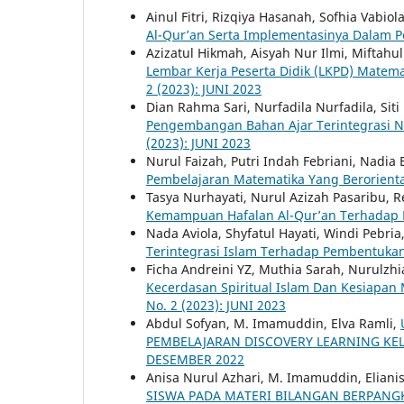
Ainul Fitri, Rizqiya Hasanah, Sofhia Vabi
Al-Qur’an Serta Implementasinya Dalam 
Azizatul Hikmah, Aisyah Nur Ilmi, Miftahu
Lembar Kerja Peserta Didik (LKPD) Matemat
2 (2023): JUNI 2023
Dian Rahma Sari, Nurfadila Nurfadila, Sit
Pengembangan Bahan Ajar Terintegrasi Ni
(2023): JUNI 2023
Nurul Faizah, Putri Indah Febriani, Nadia
Pembelajaran Matematika Yang Berorientas
Tasya Nurhayati, Nurul Azizah Pasaribu, 
Kemampuan Hafalan Al-Qur’an Terhada
Nada Aviola, Shyfatul Hayati, Windi Pebr
Terintegrasi Islam Terhadap Pembentukan
Ficha Andreini YZ, Muthia Sarah, Nurulzh
Kecerdasan Spiritual Islam Dan Kesiapan
No. 2 (2023): JUNI 2023
Abdul Sofyan, M. Imamuddin, Elva Ramli,
PEMBELAJARAN DISCOVERY LEARNING KE
DESEMBER 2022
Anisa Nurul Azhari, M. Imamuddin, Elianis
SISWA PADA MATERI BILANGAN BERPANGK