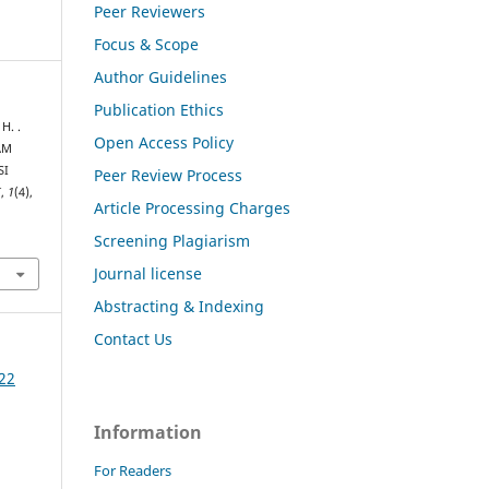
Peer Reviewers
Focus & Scope
Author Guidelines
Publication Ethics
H. .
Open Access Policy
AM
SI
Peer Review Process
I
,
1
(4),
Article Processing Charges
Screening Plagiarism
Journal license
Abstracting & Indexing
Contact Us
022
Information
For Readers