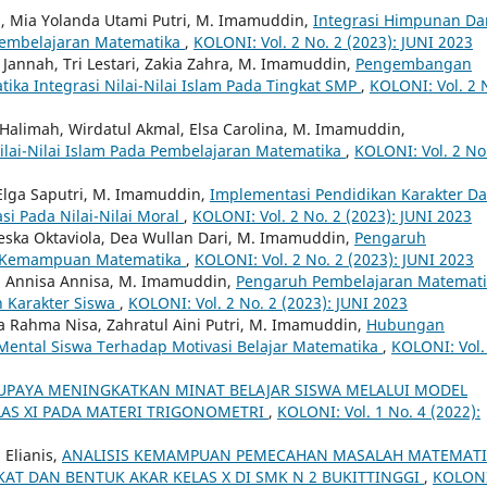
ola, Mia Yolanda Utami Putri, M. Imamuddin,
Integrasi Himpunan Da
Pembelajaran Matematika
,
KOLONI: Vol. 2 No. 2 (2023): JUNI 2023
l Jannah, Tri Lestari, Zakia Zahra, M. Imamuddin,
Pengembangan
ika Integrasi Nilai-Nilai Islam Pada Tingkat SMP
,
KOLONI: Vol. 2 
i Halimah, Wirdatul Akmal, Elsa Carolina, M. Imamuddin,
lai-Nilai Islam Pada Pembelajaran Matematika
,
KOLONI: Vol. 2 No
 Elga Saputri, M. Imamuddin,
Implementasi Pendidikan Karakter D
i Pada Nilai-Nilai Moral
,
KOLONI: Vol. 2 No. 2 (2023): JUNI 2023
Reska Oktaviola, Dea Wullan Dari, M. Imamuddin,
Pengaruh
p Kemampuan Matematika
,
KOLONI: Vol. 2 No. 2 (2023): JUNI 2023
ia, Annisa Annisa, M. Imamuddin,
Pengaruh Pembelajaran Matemati
 Karakter Siswa
,
KOLONI: Vol. 2 No. 2 (2023): JUNI 2023
ia Rahma Nisa, Zahratul Aini Putri, M. Imamuddin,
Hubungan
 Mental Siswa Terhadap Motivasi Belajar Matematika
,
KOLONI: Vol.
UPAYA MENINGKATKAN MINAT BELAJAR SISWA MELALUI MODEL
LAS XI PADA MATERI TRIGONOMETRI
,
KOLONI: Vol. 1 No. 4 (2022):
 Elianis,
ANALISIS KEMAMPUAN PEMECAHAN MASALAH MATEMATI
AT DAN BENTUK AKAR KELAS X DI SMK N 2 BUKITTINGGI
,
KOLONI