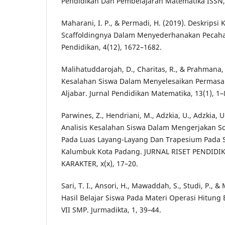
Pendidikan Dan Pembelajaran Matematika ISSN, 
Maharani, I. P., & Permadi, H. (2019). Deskripsi
Scaffoldingnya Dalam Menyederhanakan Pecahan
Pendidikan, 4(12), 1672–1682.
Malihatuddarojah, D., Charitas, R., & Prahmana, I
Kesalahan Siswa Dalam Menyelesaikan Permasa
Aljabar. Jurnal Pendidikan Matematika, 13(1), 1–
Parwines, Z., Hendriani, M., Adzkia, U., Adzkia, U.
Analisis Kesalahan Siswa Dalam Mengerjakan S
Pada Luas Layang-Layang Dan Trapesium Pada S
Kalumbuk Kota Padang. JURNAL RISET PENDID
KARAKTER, x(x), 17–20.
Sari, T. I., Ansori, H., Mawaddah, S., Studi, P., &
Hasil Belajar Siswa Pada Materi Operasi Hitung 
VII SMP. Jurmadikta, 1, 39–44.