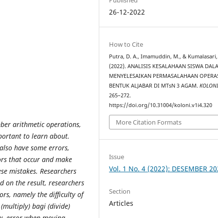
26-12-2022
How to Cite
Putra, D. A., Imamuddin, M., & Kumalasari, 
(2022). ANALISIS KESALAHAAN SISWA DAL
MENYELESAIKAN PERMASALAHAAN OPERA
BENTUK ALJABAR DI MTsN 3 AGAM.
KOLON
265–272.
https://doi.org/10.31004/koloni.v1i4.320
More Citation Formats
ber arithmetic operations,
portant to learn about.
 also have some errors,
Issue
rors that occur and make
Vol. 1 No. 4 (2022): DESEMBER 2
se mistakes. Researchers
d on the result, researchers
Section
rs, namely the difficulty of
Articles
(multiply) bagi (divide)
aw, error when moving