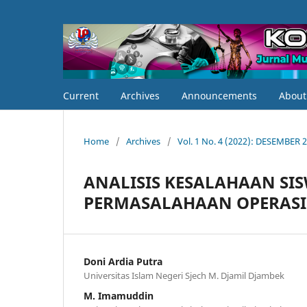
Current
Archives
Announcements
Abou
Home
/
Archives
/
Vol. 1 No. 4 (2022): DESEMBER 
ANALISIS KESALAHAAN SI
PERMASALAHAAN OPERASI 
Doni Ardia Putra
Universitas Islam Negeri Sjech M. Djamil Djambek
M. Imamuddin